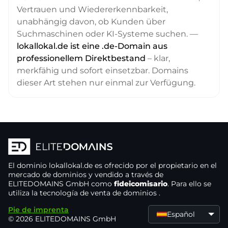
Vertrauen und Wiedererkennbarkeit,
unabhängig davon, ob Kunden über
Suchmaschinen oder KI-Systeme suchen. —
lokallokal.de ist eine .de-Domain aus
professionellem Direktbestand
– klar,
merkfähig und sofort einsetzbar. Domains
dieser Art stehen nur einmal zur Verfügung.
El dominio
lokallokal.de
es ofrecido por el propietario
en el
mercado de dominios
y vendido a través de
ELITEDOMAINS GmbH como
fideicomisario
. Para ello se
utiliza la tecnología de venta de dominios
.
Pie de imprenta
Español
© 2026 ELITEDOMAINS GmbH