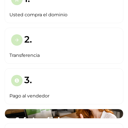
Usted compra el dominio
2.
arrow_forward
Transferencia
3.
paid
Pago al vendedor