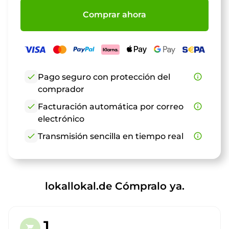
Comprar ahora
check
Pago seguro con protección del
info_outline
comprador
check
Facturación automática por correo
info_outline
electrónico
check
Transmisión sencilla en tiempo real
info_outline
lokallokal.de Cómpralo ya.
1.
shopping_cart