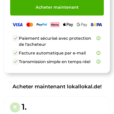
Acheter maintenant
check
Paiement sécurisé avec protection
info_outline
de l'acheteur
check
Facture automatique par e-mail
info_outline
check
Transmission simple en temps réel
info_outline
Acheter maintenant lokallokal.de!
1.
shopping_cart