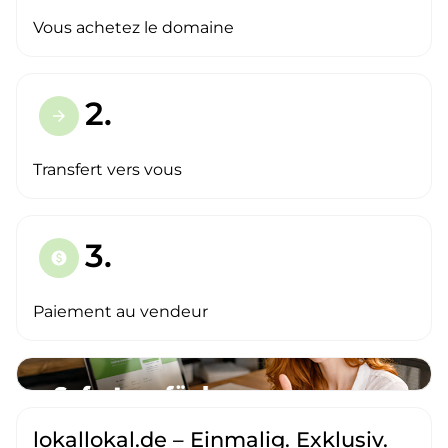
Vous achetez le domaine
2.
arrow_forward
Transfert vers vous
3.
paid
Paiement au vendeur
lokallokal.de – Einmalig. Exklusiv.