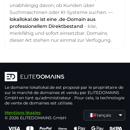
unabhängig davon, ob Kunden über
Suchmaschinen oder KI-Systeme suchen. —
lokallokal.de ist eine .de-Domain aus
professionellem Direktbestand
– klar,
merkfähig und sofort einsetzbar. Domains
dieser Art stehen nur einmal zur Verfügung.
Le domaine
lokallokal.de
est proposé par le propriétaire de
sur le marché de domaines
et vendu par ELITEDOMAINS
GmbH en tant qu'administrateur
. Pour cela, la technologie
de vente de domaines
est utilisée.
Mentions légales
Français
© 2026 ELITEDOMAINS GmbH